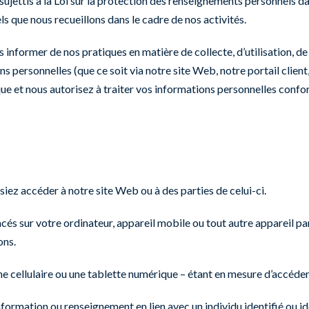
sujettis à la Loi sur la protection des renseignements personnels da
s que nous recueillons dans le cadre de nos activités.
us informer de nos pratiques en matière de collecte, d’utilisation, 
s personnelles (que ce soit via notre site Web, notre portail client
que et nous autorisez à traiter vos informations personnelles confo
iez accéder à notre site Web ou à des parties de celui-ci.
acés sur votre ordinateur, appareil mobile ou tout autre appareil pa
ons.
ne cellulaire ou une tablette numérique – étant en mesure d’accéde
formation ou renseignement en lien avec un individu identifié ou id