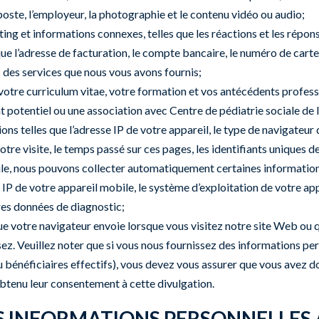
poste, l’employeur, la photographie et le contenu vidéo ou audio;
g et informations connexes, telles que les réactions et les répon
que l’adresse de facturation, le compte bancaire, le numéro de carte
ls des services que nous vous avons fournis;
votre curriculum vitae, votre formation et vos antécédents professio
t potentiel ou une association avec Centre de pédiatrie sociale d
ons telles que l’adresse IP de votre appareil, le type de navigateur 
votre visite, le temps passé sur ces pages, les identifiants uniques 
ile, nous pouvons collecter automatiquement certaines informations
se IP de votre appareil mobile, le système d’exploitation de votre a
utres données de diagnostic;
e votre navigateur envoie lorsque vous visitez notre site Web ou 
z. Veuillez noter que si vous nous fournissez des informations pers
u bénéficiaires effectifs), vous devez vous assurer que vous avez 
obtenu leur consentement à cette divulgation.
S INFORMATIONS PERSONNELLES A