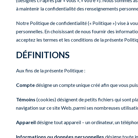
(désignés ci-après par « vous », « votre »). Nous sommes as
à maintenir la confidentialité des renseignements personnel
Notre Politique de confidentialité (« Politique ») vise à vo
personnelles. En choisissant de nous fournir des information
acceptez les termes et les conditions de la présente Politi
DÉFINITIONS
Aux fins de la présente Politique :
Compte
désigne un compte unique créé afin que vous puiss
Témoins
(cookies) désignent de petits fichiers qui sont pl
navigation sur ce site Web, parmi ses nombreuses utilisati
Appareil
désigne tout appareil – un ordinateur, un télépho
Informations ou données personnelles
désigne toute in