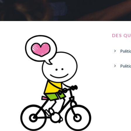
DES QU
Politi
Polit